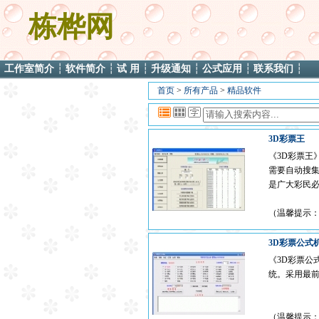
栋桦网
工作室简介
┆
软件简介
┆
试 用
┆
升级通知
┆
公式应用
┆
联系我们
┆
首页
>
所有产品
>
精品软件
3D彩票王
《3D彩票王
需要自动搜
是广大彩民
（温馨提示
3D彩票公式
《3D彩票公
统。采用最前
（温馨提示