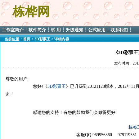
栋桦网
工作室简介
┆
软件简介
┆
试 用
┆
升级通知
┆
公式应用
┆
联系我们
┆
当前位置：
首页
>
3D彩票王
> 详细内容
《3D彩票王
发布时间：2012
尊敬的用户:
您好!《
3D彩票王
》已升级到20121128版本，
2012年
谢！
感谢您的支持！有您的鼓励我们会做得更好!
栋桦
客服QQ:969956360 979119551 邮箱:ZZ